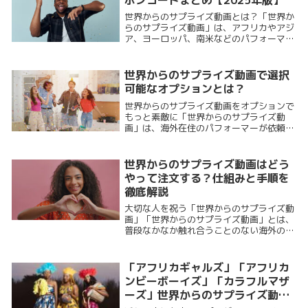
世界からのサプライズ動画とは？「世界か
らのサプライズ動画」は、アフリカやアジ
ア、ヨーロッパ、南米などのパフォーマー
が、依頼者の要望に合わせたオリジナル動
画を制作してくれるサービスです。たとえ
ば、誕生日なら「Happy Birthday to...
世界からのサプライズ動画で選択
可能なオプションとは？
世界からのサプライズ動画をオプションで
もっと素敵に「世界からのサプライズ動
画」は、海外在住のパフォーマーが依頼者
のためにオリジナル映像を制作してくれる
ユニークなサービスです。アフリカや東南
アジア、ヨーロッパ、南米など国境を越え
世界からのサプライズ動画はどう
た祝福やメッセ...
やって注文する？仕組みと手順を
徹底解説
大切な人を祝う「世界からのサプライズ動
画」「世界からのサプライズ動画」とは、
普段なかなか触れ合うことのない海外のパ
フォーマーや地元コミュニティが、誕生日
や記念日、開業祝い、企業PRなどのために
オリジナル動画を制作してくれるサービス
「アフリカギャルズ」「アフリカ
です。アフ...
ンビーボーイズ」「カラフルマザ
ーズ」世界からのサプライズ動画