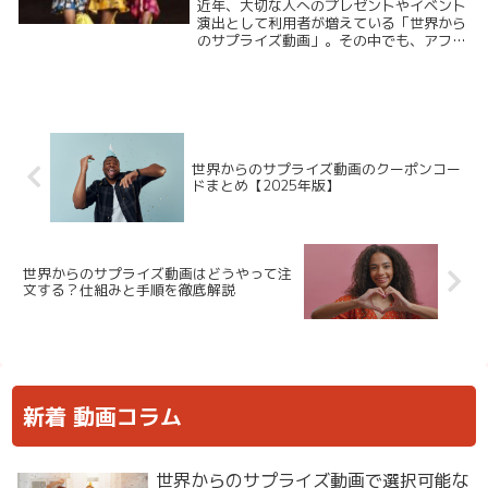
で大人気のグループ特集
近年、大切な人へのプレゼントやイベント
演出として利用者が増えている「世界から
のサプライズ動画」。その中でも、アフリ
カの陽気さとパワフルなパフォーマンスで
多くの人の心をつかんでいるのが、「アフ
リカギャルズ」「アフリカンビーボーイ
ズ」「カラフル...
世界からのサプライズ動画のクーポンコー
ドまとめ【2025年版】
世界からのサプライズ動画はどうやって注
文する？仕組みと手順を徹底解説
新着 動画コラム
世界からのサプライズ動画で選択可能な